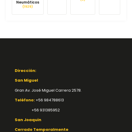
Neumáticos
(1929)
Dirección:
San Miguel
Gran Av. José Miguel Carrera 2578.
Teléfono:
+56 984788613
+56 931385952
San Joaquin
Cerrado Temporalmente