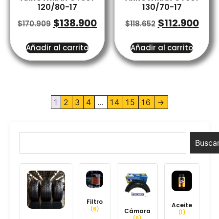
120/80-17
130/70-17
$
138.900
$
112.900
$
170.909
$
118.652
Añadir al carrito
Añadir al carrito
1
2
3
4
…
14
15
16
→
Busca
Filtro
Aceite
(6)
Cámara
(1)
(6)