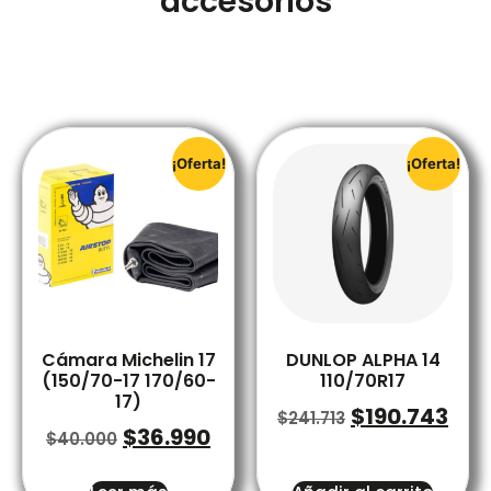
accesorios
¡Oferta!
¡Oferta!
Cámara Michelin 17
DUNLOP ALPHA 14
(150/70-17 170/60-
110/70R17
17)
$
190.743
$
241.713
$
36.990
$
40.000