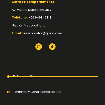
Cerrado Temporalmente
Av. Vicuña Mackenna 3167
Teléfono:
+56 949845813
Región Metropolitana
Email:
tiresimportcv@gmail.com
Política de Privacidad
Términos y Condiciones de Uso