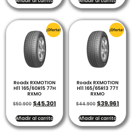
Añadir al carrito
Añadir al carrito
¡Oferta!
¡Oferta!
Roadx RXMOTION
Roadx RXMOTION
H11 165/60R15 77H
H11 165/65R13 77T
RXMO
RXMO
$
45.301
$
39.961
$
50.900
$
44.900
Añadir al carrito
Añadir al carrito