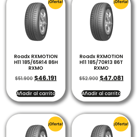
¡Oferta!
¡Oferta!
Roadx RXMOTION
Roadx RXMOTION
H11 185/65R14 86H
H11 185/70R13 86T
RXMO
RXMO
$
46.191
$
47.081
$
51.900
$
52.900
Añadir al carrito
Añadir al carrito
¡Oferta!
¡Oferta!