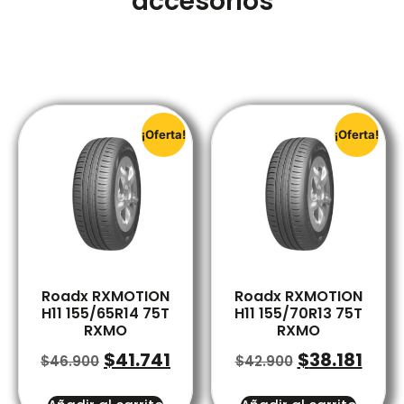
accesorios
¡Oferta!
¡Oferta!
Roadx RXMOTION
Roadx RXMOTION
H11 155/65R14 75T
H11 155/70R13 75T
RXMO
RXMO
$
41.741
$
38.181
$
46.900
$
42.900