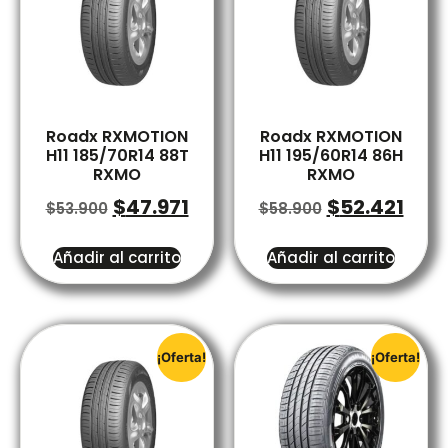
Roadx RXMOTION
Roadx RXMOTION
H11 185/70R14 88T
H11 195/60R14 86H
RXMO
RXMO
$
47.971
$
52.421
$
53.900
$
58.900
Añadir al carrito
Añadir al carrito
¡Oferta!
¡Oferta!