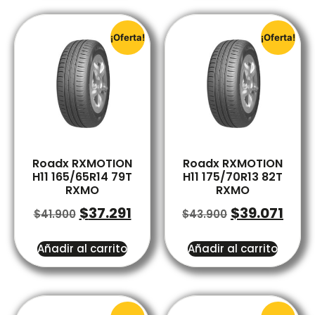
¡Oferta!
¡Oferta!
Roadx RXMOTION
Roadx RXMOTION
H11 165/65R14 79T
H11 175/70R13 82T
RXMO
RXMO
$
37.291
$
39.071
$
41.900
$
43.900
Añadir al carrito
Añadir al carrito