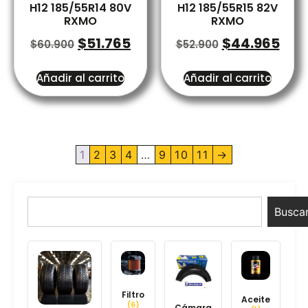
H12 185/55R14 80V
H12 185/55R15 82V
RXMO
RXMO
$
51.765
$
44.965
$
60.900
$
52.900
Añadir al carrito
Añadir al carrito
1
2
3
4
…
9
10
11
→
Busca
Filtro
Aceite
(6)
Cámara