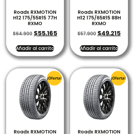
Roadx RXMOTION
Roadx RXMOTION
H12 175/55R15 77H
H12 175/65R15 88H
RXMO
RXMO
$
55.165
$
49.215
$
64.900
$
57.900
Añadir al carrito
Añadir al carrito
¡Oferta!
¡Oferta!
Roadx RXMOTION
Roadx RXMOTION