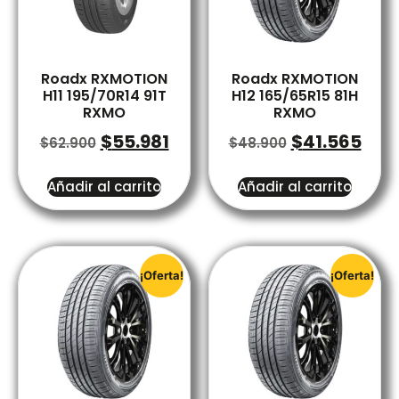
Roadx RXMOTION
Roadx RXMOTION
H11 195/70R14 91T
H12 165/65R15 81H
RXMO
RXMO
$
55.981
$
41.565
$
62.900
$
48.900
Añadir al carrito
Añadir al carrito
¡Oferta!
¡Oferta!