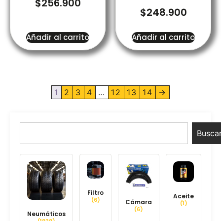
$
256.900
$
248.900
Añadir al carrito
Añadir al carrito
1
2
3
4
…
12
13
14
→
Busca
Filtro
Aceite
(6)
Cámara
(1)
(6)
Neumáticos