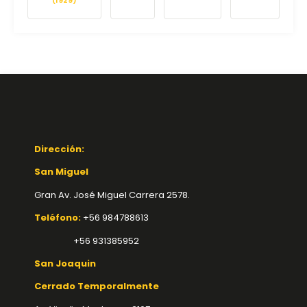
(1929)
Dirección:
San Miguel
Gran Av. José Miguel Carrera 2578.
Teléfono:
+56 984788613
+56 931385952
San Joaquin
Cerrado Temporalmente