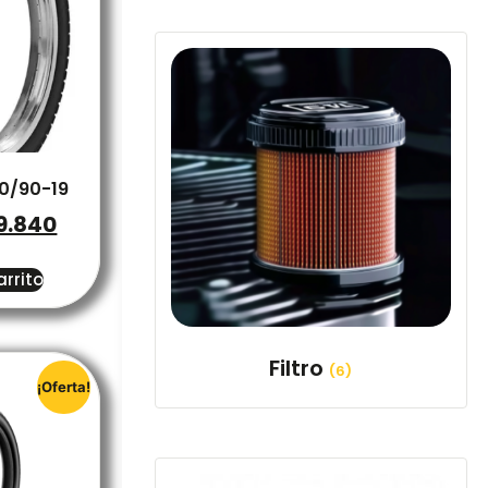
90/90-19
9.840
arrito
Filtro
(6)
¡Oferta!