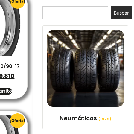
¡Oferta!
Buscar
20/90-17
9.810
arrito
Neumáticos
(1929)
¡Oferta!