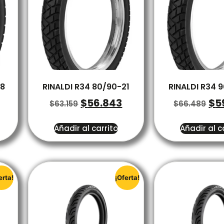
18
RINALDI R34 80/90-21
RINALDI R34 
$
56.843
$
5
$
63.159
$
66.489
Añadir al carrito
Añadir al c
erta!
¡Oferta!