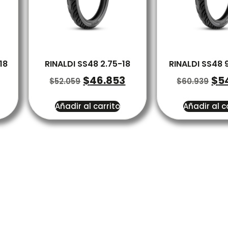
18
RINALDI SS48 2.75-18
RINALDI SS48 
$
46.853
$
5
$
52.059
$
60.939
Añadir al carrito
Añadir al c