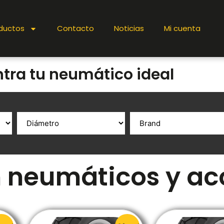
ductos
Contacto
Noticias
Mi cuenta
tra tu neumático ideal
 neumáticos y ac