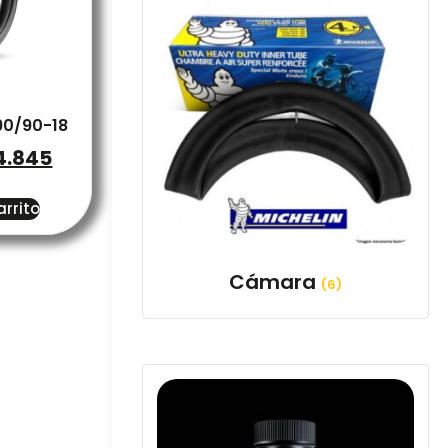
90/90-18
4.845
arrito
Cámara
(6)