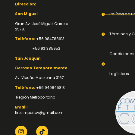
Dirección:
San Miguel
Política de P
Gran Av. José Miguel Carrera
2578.
Términos y C
Teléfono:
+56 984788613
+56 931385952
Condiciones
San Joaquin
Cerrado Temporalmente
Logísticas
Av. Vicuña Mackenna 3167
Teléfono:
+56 949845813
Región Metropolitana
Email:
tiresimportcv@gmail.com