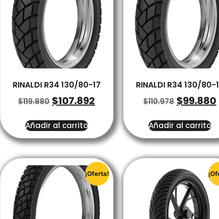
RINALDI R34 130/80-17
RINALDI R34 130/80-
$
107.892
$
99.880
$
119.880
$
110.978
Añadir al carrito
Añadir al carrito
¡Oferta!
¡Of