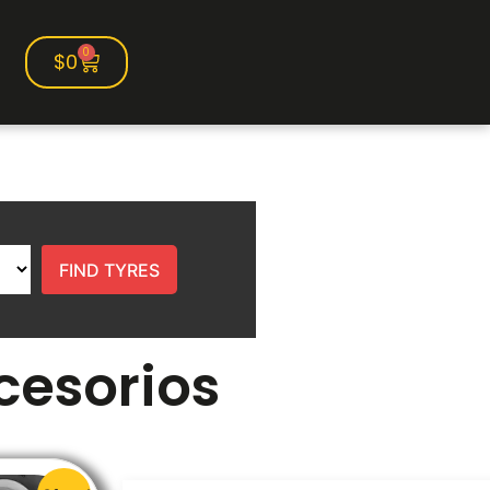
0
$
0
FIND TYRES
cesorios