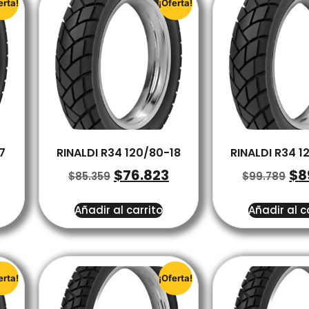
erta!
¡Oferta!
7
RINALDI R34 120/80-18
RINALDI R34 1
$
76.823
$
8
$
85.359
$
99.789
Añadir al carrito
Añadir al c
erta!
¡Oferta!