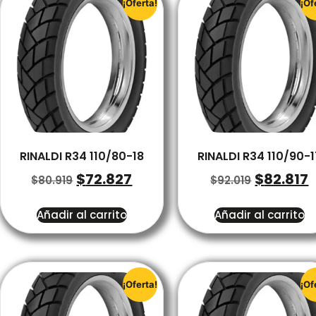
¡Oferta!
¡Of
RINALDI R34 110/80-18
RINALDI R34 110/90-1
$
72.827
$
82.817
$
80.919
$
92.019
Añadir al carrito
Añadir al carrito
¡Oferta!
¡Of