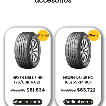
accesorios
¡Oferta!
¡Oferta!
NEXEN NBLUE HD
NEXEN NBLUE HD
175/60R16 82H
185/55R14 80H
$
81.634
$
63.722
$
90.705
$
70.802
Añadir al carrito
Añadir al carrito