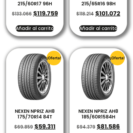
215/60R17 96H
215/65R16 98H
$
119.759
$
101.072
$
133.066
$
118.214
Añadir al carrito
Añadir al carrito
¡Oferta!
¡Oferta!
NEXEN NPRIZ AH8
NEXEN NPRIZ AH8
175/70R14 84T
185/60R1584H
$
59.311
$
81.586
$
69.859
$
94.379