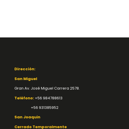
Dirección:
San Miguel
Gran Av. José Miguel Carrera 2578.
Teléfono:
+56 984788613
+56 931385952
San Joaquin
Cerrado Temporalmente