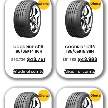
¡Oferta!
¡Oferta!
GOODRIDE G118
GOODRIDE G118
185/65R14 86H
185/65R15 88H
$
43.751
$
43.983
$
53.736
$
61.588
Añadir al carrito
Añadir al carrito
¡Oferta!
¡Oferta!