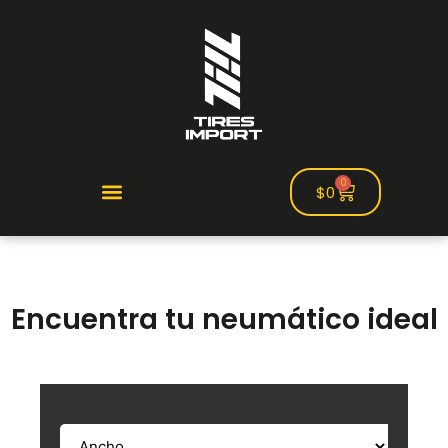
0
$
0
Encuentra tu neumático ideal