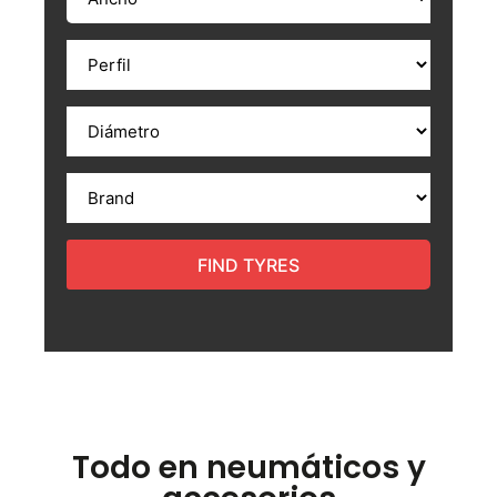
FIND TYRES
Todo en neumáticos y