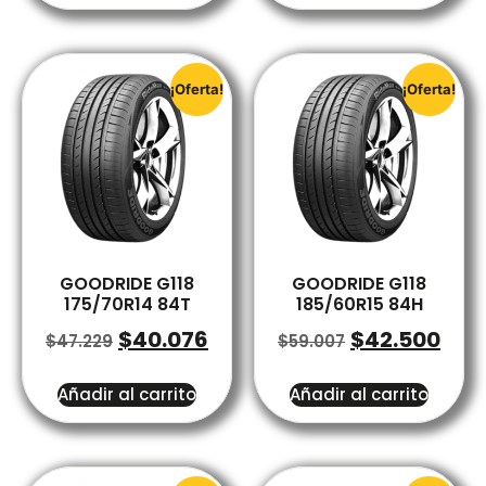
¡Oferta!
¡Oferta!
GOODRIDE G118
GOODRIDE G118
175/70R14 84T
185/60R15 84H
$
40.076
$
42.500
$
47.229
$
59.007
Añadir al carrito
Añadir al carrito