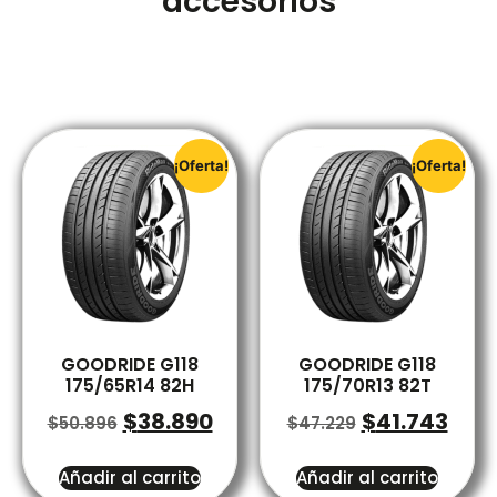
accesorios
¡Oferta!
¡Oferta!
GOODRIDE G118
GOODRIDE G118
175/65R14 82H
175/70R13 82T
$
38.890
$
41.743
$
50.896
$
47.229
Añadir al carrito
Añadir al carrito