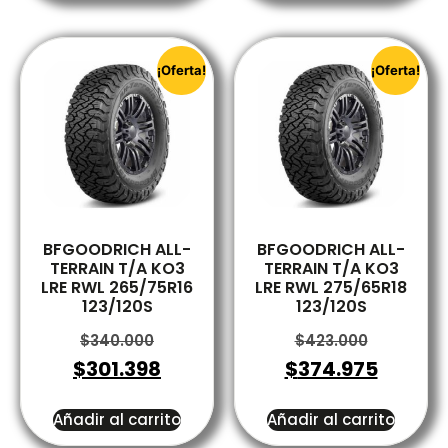
¡Oferta!
¡Oferta!
BFGOODRICH ALL-
BFGOODRICH ALL-
TERRAIN T/A KO3
TERRAIN T/A KO3
LRE RWL 265/75R16
LRE RWL 275/65R18
123/120S
123/120S
$
340.000
$
423.000
$
301.398
$
374.975
Añadir al carrito
Añadir al carrito