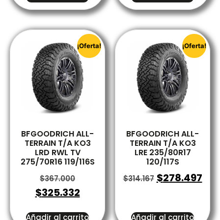
¡Oferta!
¡Oferta!
BFGOODRICH ALL-
BFGOODRICH ALL-
TERRAIN T/A KO3
TERRAIN T/A KO3
LRD RWL TV
LRE 235/80R17
275/70R16 119/116S
120/117S
$
278.497
$
367.000
$
314.167
$
325.332
Añadir al carrito
Añadir al carrito