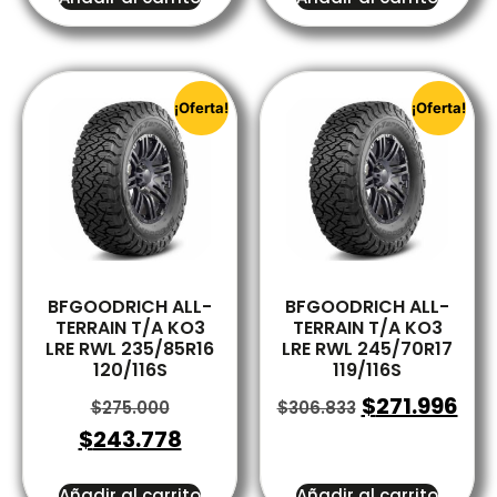
¡Oferta!
¡Oferta!
BFGOODRICH ALL-
BFGOODRICH ALL-
TERRAIN T/A KO3
TERRAIN T/A KO3
LRE RWL 235/85R16
LRE RWL 245/70R17
120/116S
119/116S
$
271.996
$
275.000
$
306.833
$
243.778
Añadir al carrito
Añadir al carrito