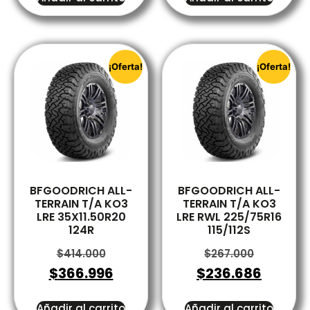
¡Oferta!
¡Oferta!
BFGOODRICH ALL-
BFGOODRICH ALL-
TERRAIN T/A KO3
TERRAIN T/A KO3
LRE 35X11.50R20
LRE RWL 225/75R16
124R
115/112S
$
414.000
$
267.000
$
366.996
$
236.686
Añadir al carrito
Añadir al carrito