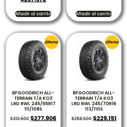
Añadir al carrito
Añadir al carrito
¡Oferta!
¡Oferta!
BFGOODRICH ALL-
BFGOODRICH ALL-
TERRAIN T/A KO3
TERRAIN T/A KO3
LRD RWL 245/65R17
LRD RWL 245/70R16
111/108S
113/110S
$
277.906
$
229.151
$
313.500
$
258.500