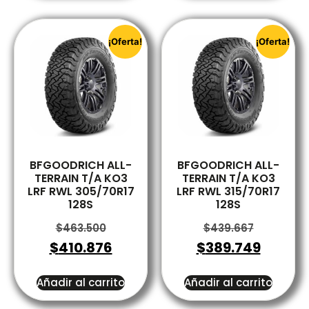
¡Oferta!
¡Oferta!
BFGOODRICH ALL-
BFGOODRICH ALL-
TERRAIN T/A KO3
TERRAIN T/A KO3
LRF RWL 305/70R17
LRF RWL 315/70R17
128S
128S
$
463.500
$
439.667
$
410.876
$
389.749
Añadir al carrito
Añadir al carrito