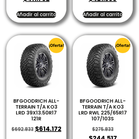
Añadir al carrito
Añadir al carrito
¡Oferta!
¡Oferta!
BFGOODRICH ALL-
BFGOODRICH ALL-
TERRAIN T/A KO3
TERRAIN T/A KO3
LRD 39X13.50R17
LRD RWL 225/65R17
121R
107/103S
$
614.172
$
692.833
$
275.833
$
244.517