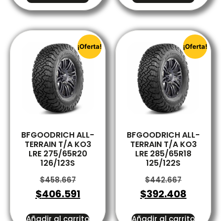
¡Oferta!
¡Oferta!
BFGOODRICH ALL-
BFGOODRICH ALL-
TERRAIN T/A KO3
TERRAIN T/A KO3
LRE 275/65R20
LRE 285/65R18
126/123S
125/122S
$
458.667
$
442.667
$
406.591
$
392.408
Añadir al carrito
Añadir al carrito