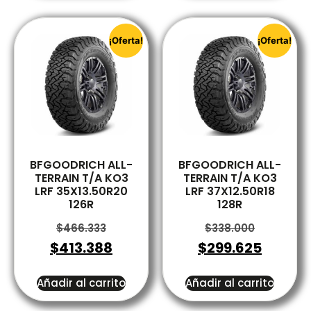
¡Oferta!
¡Oferta!
BFGOODRICH ALL-
BFGOODRICH ALL-
TERRAIN T/A KO3
TERRAIN T/A KO3
LRF 35X13.50R20
LRF 37X12.50R18
126R
128R
$
466.333
$
338.000
$
413.388
$
299.625
Añadir al carrito
Añadir al carrito