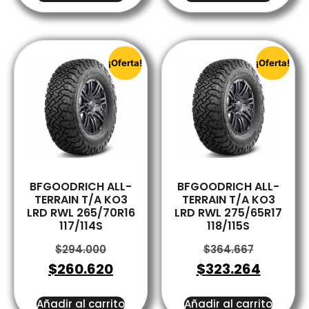
¡Oferta!
¡Oferta!
BFGOODRICH ALL-
BFGOODRICH ALL-
TERRAIN T/A KO3
TERRAIN T/A KO3
LRD RWL 265/70R16
LRD RWL 275/65R17
117/114S
118/115S
$
294.000
$
364.667
$
260.620
$
323.264
Añadir al carrito
Añadir al carrito