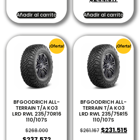
Añadir al carrito
Añadir al carrito
¡Oferta!
¡Oferta!
BFGOODRICH ALL-
BFGOODRICH ALL-
TERRAIN T/A KO3
TERRAIN T/A KO3
LRD RWL 235/70R16
LRD RWL 235/75R15
110/107S
110/107S
$
231.515
$
268.000
$
261.167
$
237.572