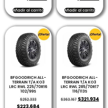
Añadir al carrito
Añadir al carrito
¡Oferta!
¡Oferta!
BFGOODRICH ALL-
BFGOODRICH ALL-
TERRAIN T/A KO3
TERRAIN T/A KO3
LRC RWL 225/70R16
LRC RWL 285/70R17
102/99S
116/113S
$
321.934
$
252.333
$
363.167
$
223.684