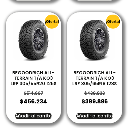
¡Oferta!
¡Oferta!
BFGOODRICH ALL-
BFGOODRICH ALL-
TERRAIN T/A KO3
TERRAIN T/A KO3
LRF 305/55R20 125S
LRF 305/65R18 128S
$
514.667
$
439.833
$
456.234
$
389.896
Añadir al carrito
Añadir al carrito