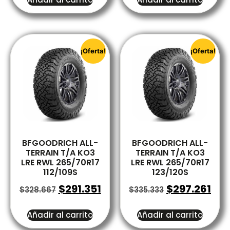
¡Oferta!
¡Oferta!
BFGOODRICH ALL-
BFGOODRICH ALL-
TERRAIN T/A KO3
TERRAIN T/A KO3
LRE RWL 265/70R17
LRE RWL 265/70R17
112/109S
123/120S
$
291.351
$
297.261
$
328.667
$
335.333
Añadir al carrito
Añadir al carrito