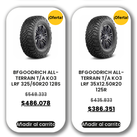
¡Oferta!
¡Oferta!
BFGOODRICH ALL-
BFGOODRICH ALL-
TERRAIN T/A KO3
TERRAIN T/A KO3
LRF 325/60R20 128S
LRF 35X12.50R20
125R
$
548.333
$
435.833
$
486.078
$
386.351
Añadir al carrito
Añadir al carrito