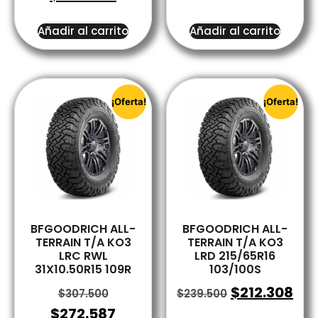
Añadir al carrito
Añadir al carrito
¡Oferta!
¡Oferta!
BFGOODRICH ALL-
BFGOODRICH ALL-
TERRAIN T/A KO3
TERRAIN T/A KO3
LRC RWL
LRD 215/65R16
31X10.50R15 109R
103/100S
$
212.308
$
307.500
$
239.500
$
272.587