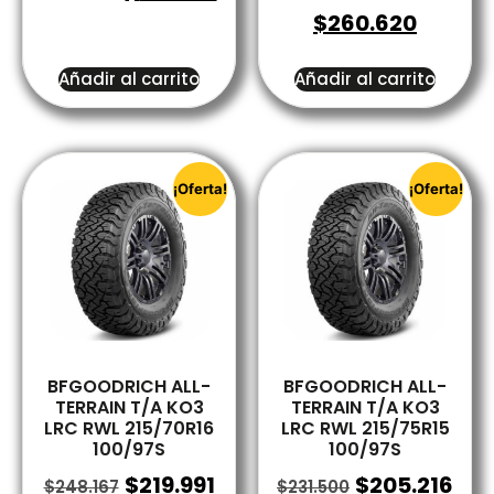
$
260.620
Añadir al carrito
Añadir al carrito
¡Oferta!
¡Oferta!
BFGOODRICH ALL-
BFGOODRICH ALL-
TERRAIN T/A KO3
TERRAIN T/A KO3
LRC RWL 215/70R16
LRC RWL 215/75R15
100/97S
100/97S
$
219.991
$
205.216
$
248.167
$
231.500