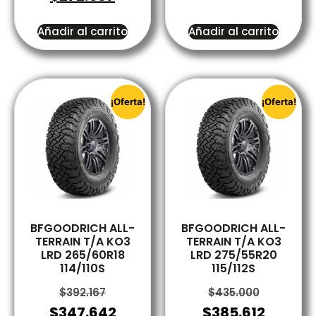
Añadir al carrito
Añadir al carrito
¡Oferta!
¡Oferta!
BFGOODRICH ALL-
BFGOODRICH ALL-
TERRAIN T/A KO3
TERRAIN T/A KO3
LRD 265/60R18
LRD 275/55R20
114/110S
115/112S
$
392.167
$
435.000
$
347.642
$
385.612