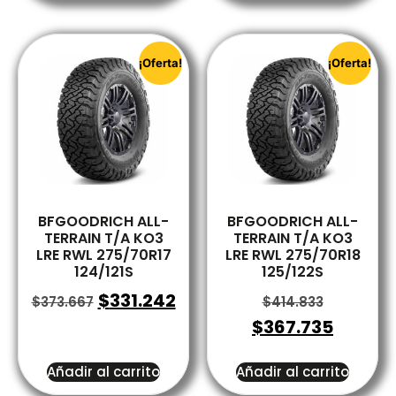
¡Oferta!
¡Oferta!
BFGOODRICH ALL-
BFGOODRICH ALL-
TERRAIN T/A KO3
TERRAIN T/A KO3
LRE RWL 275/70R17
LRE RWL 275/70R18
124/121S
125/122S
$
331.242
$
373.667
$
414.833
$
367.735
Añadir al carrito
Añadir al carrito