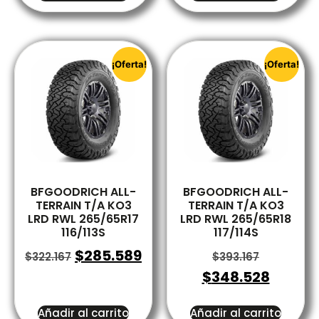
¡Oferta!
¡Oferta!
BFGOODRICH ALL-
BFGOODRICH ALL-
TERRAIN T/A KO3
TERRAIN T/A KO3
LRD RWL 265/65R17
LRD RWL 265/65R18
116/113S
117/114S
$
285.589
$
322.167
$
393.167
$
348.528
Añadir al carrito
Añadir al carrito