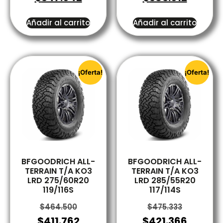
Añadir al carrito
Añadir al carrito
¡Oferta!
¡Oferta!
BFGOODRICH ALL-
BFGOODRICH ALL-
TERRAIN T/A KO3
TERRAIN T/A KO3
LRD 275/60R20
LRD 285/55R20
119/116S
117/114S
$
464.500
$
475.333
$
411.762
$
421.366