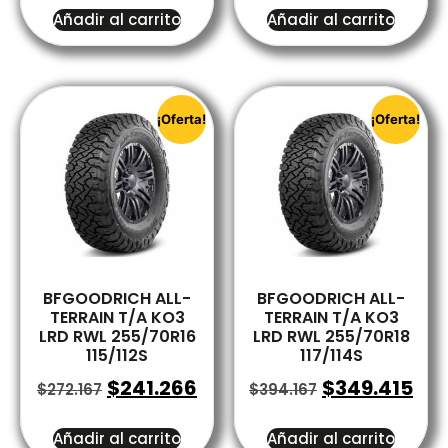
Añadir al carrito
Añadir al carrito
¡Oferta!
¡Oferta!
BFGOODRICH ALL-
BFGOODRICH ALL-
TERRAIN T/A KO3
TERRAIN T/A KO3
LRD RWL 255/70R16
LRD RWL 255/70R18
115/112S
117/114S
$
241.266
$
349.415
$
272.167
$
394.167
Añadir al carrito
Añadir al carrito