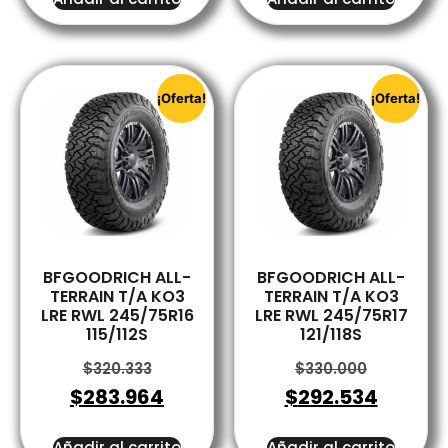
¡Oferta!
¡Oferta!
BFGOODRICH ALL-
BFGOODRICH ALL-
TERRAIN T/A KO3
TERRAIN T/A KO3
LRE RWL 245/75R16
LRE RWL 245/75R17
115/112S
121/118S
$
320.333
$
330.000
$
283.964
$
292.534
Añadir al carrito
Añadir al carrito