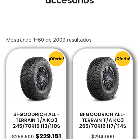
accesorios
Mostrando 1–60 de 2009 resultados
¡Oferta!
¡Oferta!
BFGOODRICH ALL-
BFGOODRICH ALL-
TERRAIN T/A KO3
TERRAIN T/A KO3
245/70R16 113/110S
265/70R16 117/114S
$
229.151
$
258.500
$
294.000