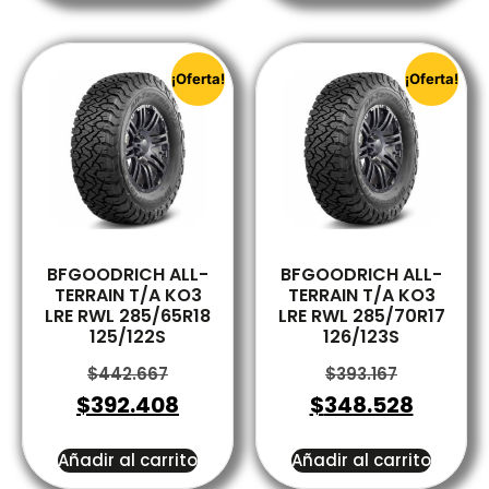
¡Oferta!
¡Oferta!
BFGOODRICH ALL-
BFGOODRICH ALL-
TERRAIN T/A KO3
TERRAIN T/A KO3
LRE RWL 285/65R18
LRE RWL 285/70R17
125/122S
126/123S
$
442.667
$
393.167
$
392.408
$
348.528
Añadir al carrito
Añadir al carrito