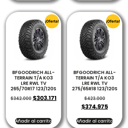
¡Oferta!
¡Oferta!
BFGOODRICH ALL-
BFGOODRICH ALL-
TERRAIN T/A KO3
TERRAIN T/A KO3
LRE RWL TV
LRE RWL TV
265/70R17 123/120S
275/65R18 123/120S
$
303.171
$
342.000
$
423.000
$
374.975
Añadir al carrito
Añadir al carrito