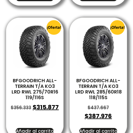
¡Oferta!
¡Oferta!
BFGOODRICH ALL-
BFGOODRICH ALL-
TERRAIN T/A KO3
TERRAIN T/A KO3
LRD RWL 275/70R16
LRD RWL 285/60R18
119/116S
118/115S
$
315.877
$
356.333
$
437.667
$
387.976
Añadir al carrito
Añadir al carrito