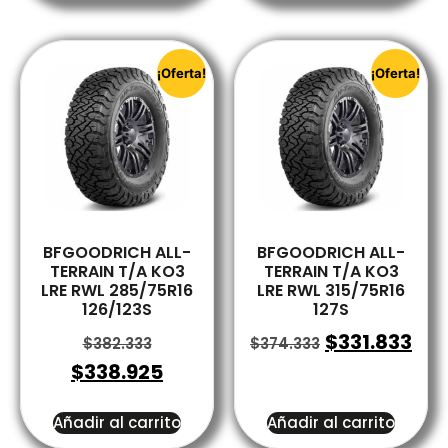
¡Oferta!
¡Oferta!
BFGOODRICH ALL-
BFGOODRICH ALL-
TERRAIN T/A KO3
TERRAIN T/A KO3
LRE RWL 285/75R16
LRE RWL 315/75R16
126/123S
127S
$
331.833
$
382.333
$
374.333
$
338.925
Añadir al carrito
Añadir al carrito