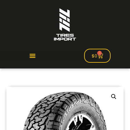
0
$
0