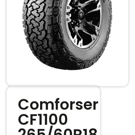
Comforser
CF1100
265/60R18