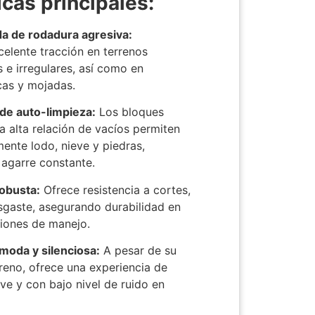
icas principales:
a de rodadura agresiva:
elente tracción en terrenos
s e irregulares, así como en
as y mojadas. ​
 de auto-limpieza:
Los bloques
a alta relación de vacíos permiten
ente lodo, nieve y piedras,
 agarre constante.
​
obusta:
Ofrece resistencia a cortes,
sgaste, asegurando durabilidad en
ciones de manejo.
​
oda y silenciosa:
A pesar de su
reno, ofrece una experiencia de
e y con bajo nivel de ruido en