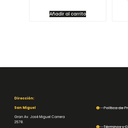
Añadir al carrito
Dirección:
San Miguel
Política de P
Gran Av. José Miguel Carrera
2578.
Términos y C