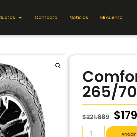
ductos
Contacto
Noticias
Mi cuenta
Comfor
265/70
$
17
$
221.889
Añadir 