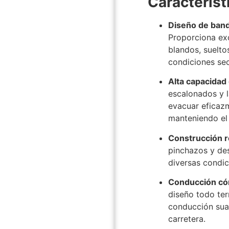
Característ
Diseño de band
Proporciona exc
blandos, suelto
condiciones sec
Alta capacidad
escalonados y l
evacuar eficazm
manteniendo el
Construcción r
pinchazos y de
diversas condi
Conducción cóm
diseño todo ter
conducción suav
carretera.
​