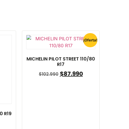
¡Oferta!
MICHELIN PILOT STREET 110/80
R17
$
87.990
$
102.990
0 R19