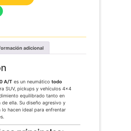
formación adicional
ón
0 A/T
es un neumático
todo
a SUV, pickups y vehículos 4×4
dimiento equilibrado tanto en
 de ella. Su diseño agresivo y
 lo hacen ideal para enfrentar
.​