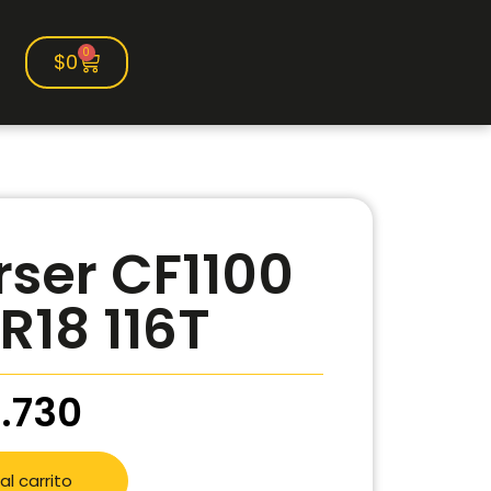
0
$
0
ser CF1100
R18 116T
9.730
al carrito