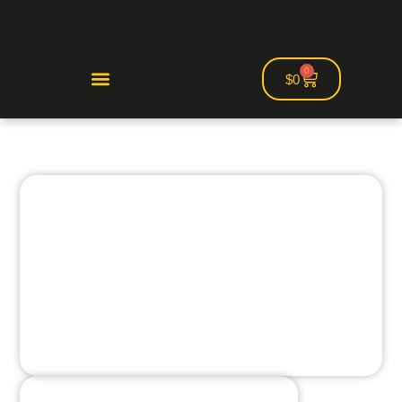
0
$
0