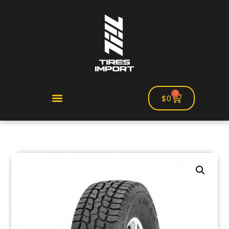
0
$
0