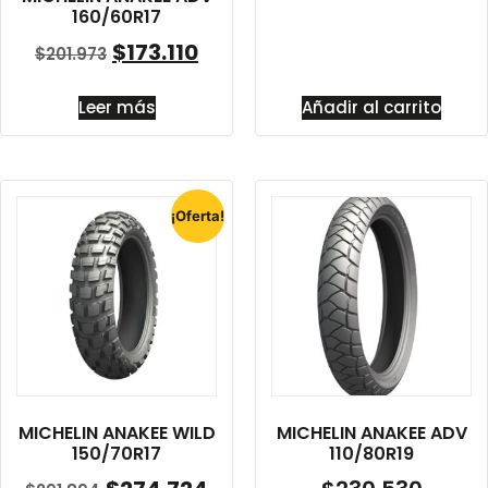
160/60R17
$
173.110
$
201.973
Leer más
Añadir al carrito
¡Oferta!
MICHELIN ANAKEE WILD
MICHELIN ANAKEE ADV
150/70R17
110/80R19