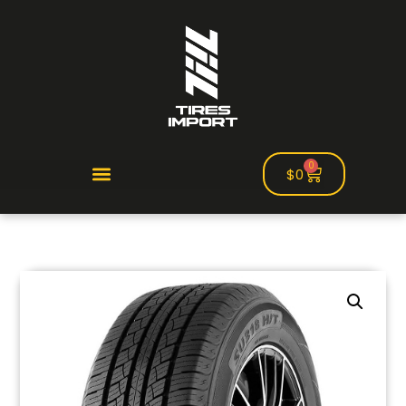
0
$
0