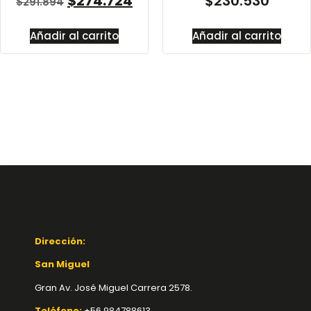
$
274.724
$
230.530
$
291.894
Añadir al carrito
Añadir al carrito
Dirección:
San Miguel
Gran Av. José Miguel Carrera 2578.
Teléfono:
+56 984788613