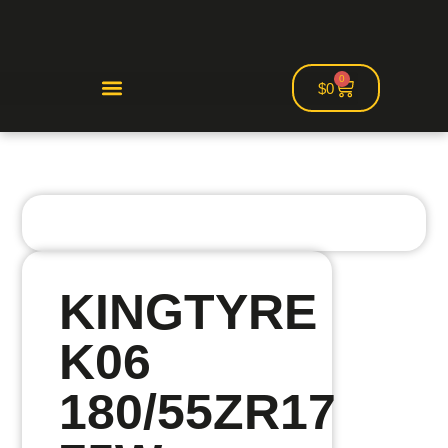
0
$
0
KINGTYRE
K06
180/55ZR17