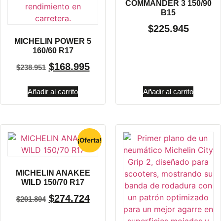
COMMANDER 3 150/90
B15
$
225.945
MICHELIN POWER 5
160/60 R17
$
168.995
$
238.951
Añadir al carrito
Añadir al carrito
¡Oferta!
MICHELIN ANAKEE
WILD 150/70 R17
$
274.724
$
291.894