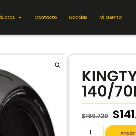
ductos
Contacto
Noticias
Mi cuenta
KINGTY
140/70
$
141
$
189.729
Añadir 