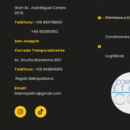
Gran Av. José Miguel Carrera
2578.
Términos y C
Teléfono:
+56 984788613
+56 931385952
Condiciones
San Joaquin
Cerrado Temporalmente
Logísticas
Av. Vicuña Mackenna 3167
Teléfono:
+56 949845813
Región Metropolitana
Email:
tiresimportcv@gmail.com