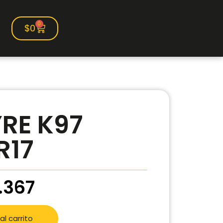
0
$
0
RE K97
R17
.367
al carrito