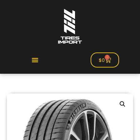
0
$
0