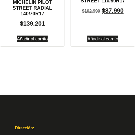
STREET 110/80R17
MICHELIN PILOT
STREET RADIAL
$
87.990
$
102.990
140/70R17
$
139.201
Añadir al carrito
Añadir al carrito
Dirección: