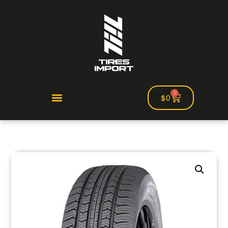
0
$
0