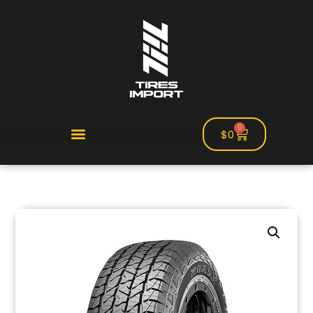
0
$
0