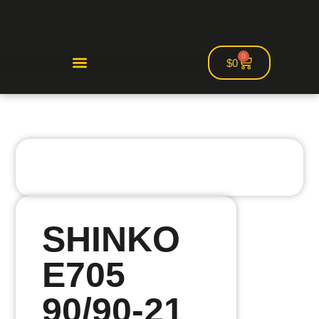
0
$
0
SHINKO
E705
90/90-21