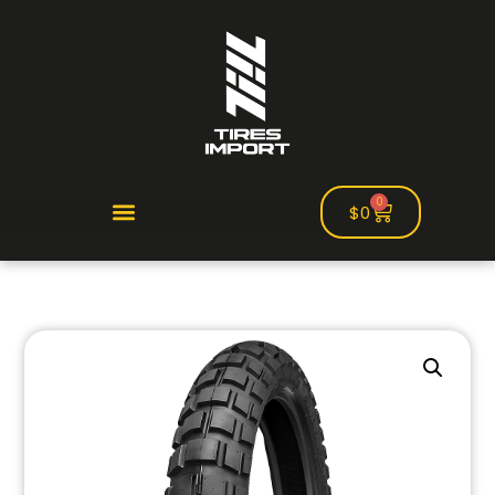
0
$
0