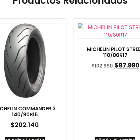
Productos Relacionados
MICHELIN PILOT STRE
110/80R17
$
87.990
$
102.990
ICHELIN COMMANDER 3
140/90B15
$
202.140