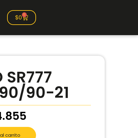
0
$
0
 SR777
90/90-21
4.855
al carrito