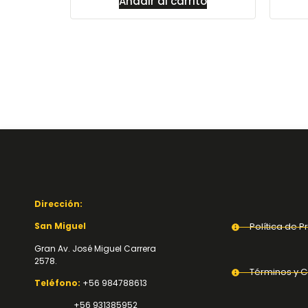
Añadir al carrito
Dirección:
San Miguel
Política de P
Gran Av. José Miguel Carrera
2578.
Términos y C
Teléfono:
+56 984788613
+56 931385952