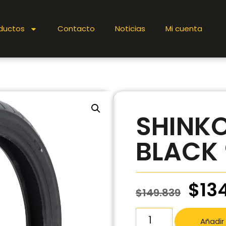
ductos
Contacto
Noticias
Mi cuenta
SHINKO
BLACK 
$
13
$
149.839
Añadir 