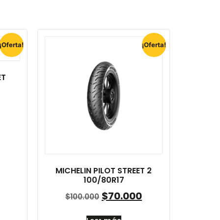
¡Oferta!
¡Oferta!
ET
MICHELIN PILOT STREET 2
100/80R17
$
70.000
$
100.000