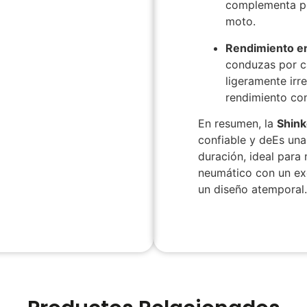
complementa pe
moto.
Rendimiento en
conduzas por c
ligeramente irr
rendimiento con
En resumen, la
Shin
confiable
y
de
Es una 
duración, ideal para
neumático con un exc
un diseño atemporal