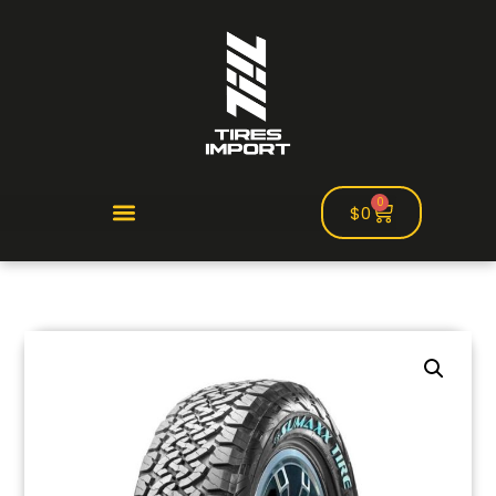
0
$
0