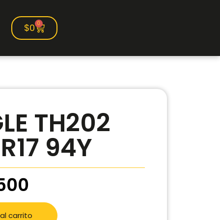
0
$
0
LE TH202
R17 94Y
500
al carrito