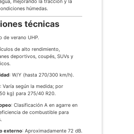
agua, mejorando la tracción y la
 condiciones húmedas.
​
iones técnicas
o de verano UHP.
ículos de alto rendimiento,
anes deportivos, coupés, SUVs y
icos.
idad
:
W/Y (hasta 270/300 km/h).
a
:
Varía según la medida; por
950 kg) para 275/40 R20.
ropeo
:
Clasificación A en agarre en
eficiencia de combustible para
.
​
do externo
:
Aproximadamente 72 dB.