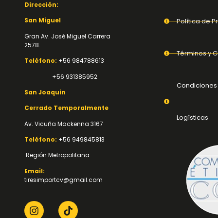
Dirección:
San Miguel
Política de P
Gran Av. José Miguel Carrera
2578.
Términos y C
Teléfono:
+56 984788613
+56 931385952
Condiciones
San Joaquin
Cerrado Temporalmente
Logísticas
Av. Vicuña Mackenna 3167
Teléfono:
+56 949845813
Región Metropolitana
Email:
tiresimportcv@gmail.com