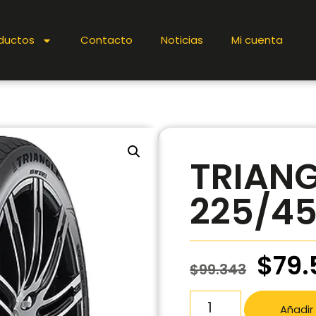
ductos
Contacto
Noticias
Mi cuenta
TRIANG
225/45
$
79.
$
99.343
Añadir 