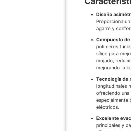
Caracterís
Diseño asimétr
Proporciona un 
agarre y confor
Compuesto de 
polímeros funci
sílice para mej
mojado, reducie
mejorando la e
Tecnología de 
longitudinales m
ofreciendo una
especialmente b
eléctricos.
​
Excelente evac
principales y c